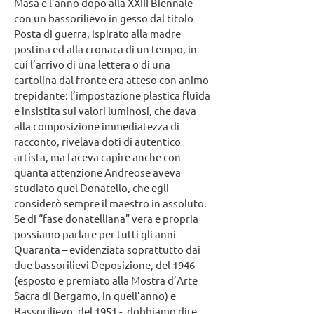
Masa e l’anno dopo alla XXIII Biennale
con un bassorilievo in gesso dal titolo
Posta di guerra, ispirato alla madre
postina ed alla cronaca di un tempo, in
cui l’arrivo di una lettera o di una
cartolina dal fronte era atteso con animo
trepidante: l’impostazione plastica fluida
e insistita sui valori luminosi, che dava
alla composizione immediatezza di
racconto, rivelava doti di autentico
artista, ma faceva capire anche con
quanta attenzione Andreose aveva
studiato quel Donatello, che egli
considerò sempre il maestro in assoluto.
Se di “fase donatelliana” vera e propria
possiamo parlare per tutti gli anni
Quaranta – evidenziata soprattutto dai
due bassorilievi Deposizione, del 1946
(esposto e premiato alla Mostra d’Arte
Sacra di Bergamo, in quell’anno) e
Bassorilievo, del 1951 -, dobbiamo dire