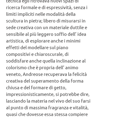
tecnica egli ritrovava nuovi spazi di
ricerca formale e di espressività, senza i
limiti impliciti nelle modalità della
scultura in pietra; libero di misurarsi in
sede creativa con un materiale duttile e
sensibile al più leggero soffio dell’ idea
artistica, di esplorare anche i minimi
effetti del modellare sul piano
compositivi e chiaroscurale, di
soddisfare anche quella inclinazione al
colorismo che è propria dell’ animo
veneto, Andreose recuperava la felicità
creativa del superamento della forma
chiusa e del formare di getto,
impressionisticamente, si potrebbe dire,
lasciando la materia nel vivo del suo farsi
al punto di massima fragranza e vitalità,
quasi che dovesse essa stessa compiere
l’opera, aiutata dalla luce e dallo spazio
reali. Egli rincorreva così, con le proprie
gambe, la grande lezione di Martini,