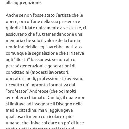
alla aggregazione.
Anche se non fosse stato l’artista che le
opere, ora orfane della sua presenza e
quindi affidate unicamente a se stesse, ci
assicurano che fu, tramandandone una
memoria che solo il valore della forma
rende indelebile, egli avrebbe meritato
comunque la segnalazione che si riserva
agli “illustri” bassanesi: se non altro
perché generazioni e generazioni di
concittadini (modesti lavoratori,
operatori medi, professionisti) avevano
ricevuto un’impronta formativa dal
“professor” Andreose (che poi molti
avrebbero chiamato Danilo), il quale non
si limitava ad insegnare il Disegno nella
media cittadina, ma vi aggiungeva
qualcosa di meno curricolare e più
umano, che finiva col dare un po’ di luce
anche a chi inciampava col lapis nel