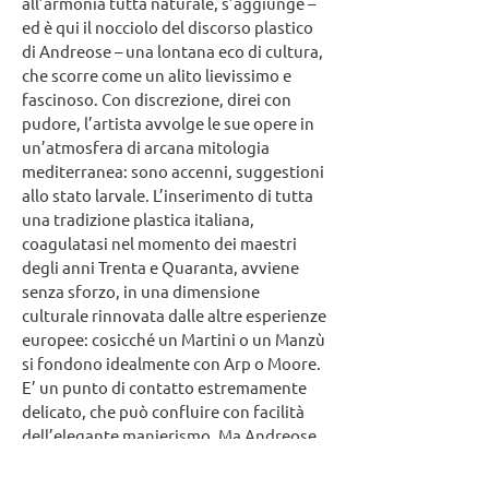
all’armonia tutta naturale, s’aggiunge –
ed è qui il nocciolo del discorso plastico
di Andreose – una lontana eco di cultura,
che scorre come un alito lievissimo e
fascinoso. Con discrezione, direi con
pudore, l’artista avvolge le sue opere in
un’atmosfera di arcana mitologia
mediterranea: sono accenni, suggestioni
allo stato larvale. L’inserimento di tutta
una tradizione plastica italiana,
coagulatasi nel momento dei maestri
degli anni Trenta e Quaranta, avviene
senza sforzo, in una dimensione
culturale rinnovata dalle altre esperienze
europee: cosicché un Martini o un Manzù
si fondono idealmente con Arp o Moore.
E’ un punto di contatto estremamente
delicato, che può confluire con facilità
dell’elegante manierismo. Ma Andreose,
forse per la sua “misura” umana tutta
veneta, riesce a sfuggire alle grandi