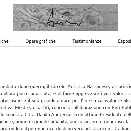
tiche
Opere grafiche
Testimonianze
Esposi
mmediato dopo-guerra, il Circolo Artistico Bassanese, associaz
 allora poco conosciuta, e di farne apprezzare i veri valori, s
ntusiasmo e il suo grande amore per l’arte a coinvolgere alcu
iativa. Mostre, dibattiti, concorsi, collaborazione con Enti Pubb
 della nostra Città. Danilo Andreose fu un ottimo Presidente del
nsegnante, uomo di grande umanità, amico sincero e generoso. 
profondo e il perenne ricordo di un vero artista, di un cittadino i